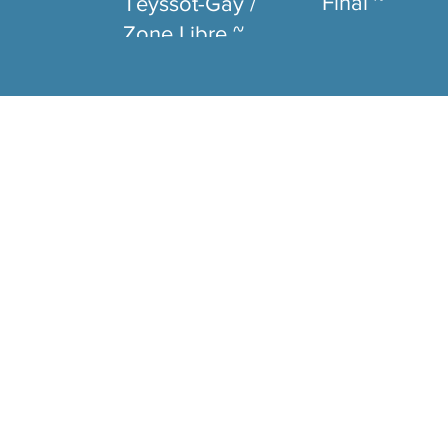
Final ~
Teyssot-Gay /
Zone Libre ~
Ep.1/3