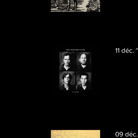
11 déc.
09 déc.