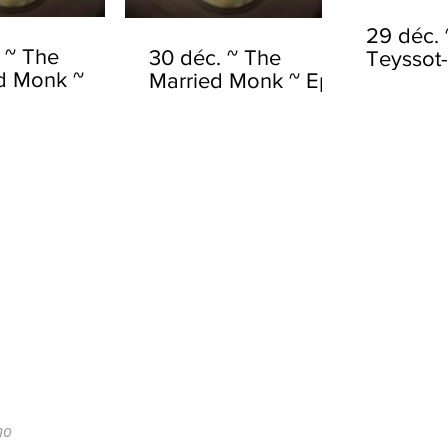
29 déc. 
. ~ The
30 déc. ~ The
Teyssot
d Monk ~
Married Monk ~ Ep.
~ Ep.3/3
1/2
no