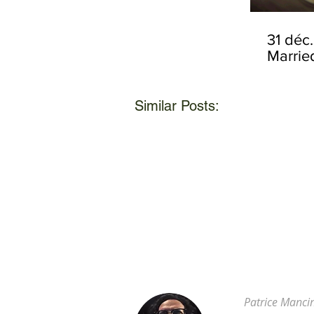
31 déc
Marrie
Ep.2/2
Similar Posts:
Patrice Manci